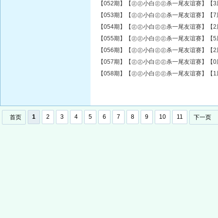
【052期】【㊣㊣小白㊣㊣杀一尾友谊赛】【3尾
【053期】【㊣㊣小白㊣㊣杀一尾友谊赛】【7尾
【054期】【㊣㊣小白㊣㊣杀一尾友谊赛】【2尾
【055期】【㊣㊣小白㊣㊣杀一尾友谊赛】【5尾
【056期】【㊣㊣小白㊣㊣杀一尾友谊赛】【2尾
【057期】【㊣㊣小白㊣㊣杀一尾友谊赛】【0尾
【058期】【㊣㊣小白㊣㊣杀一尾友谊赛】【1尾
1
2
3
4
5
6
7
8
9
10
11
首页
下一页