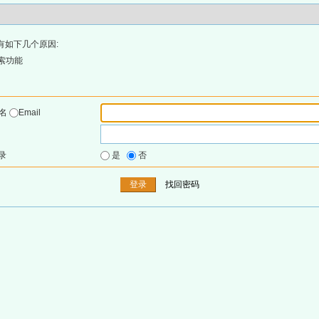
有如下几个原因:
索功能
户名
Email
录
是
否
找回密码