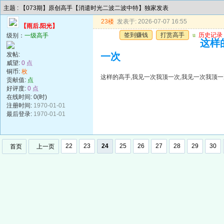
主题 : 【073期】原创高手【消遣时光二波二波中特】独家发表
23楼
发表于: 2026-07-07 16:55
【雨后.阳光】
签到赚钱
打赏高手
u
历史记录
级别：
一级高手
这样
发帖:
一次
威望:
0 点
铜币:
枚
这样的高手,我见一次我顶一次,我见一次我顶一
贡献值:
点
好评度:
0 点
在线时间: 0(时)
注册时间:
1970-01-01
最后登录:
1970-01-01
22
23
24
25
26
27
28
29
30
首页
上一页