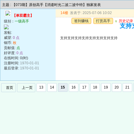
主题 : 【073期】原创高手【消遣时光二波二波中特】独家发表
14楼
发表于: 2025-07-06 10:02
【单双霸主】
签到赚钱
打赏高手
u
历史记录
级别：
一级高手
支持
发帖:
威望:
0 点
支持支持支持支持支持支持支持支持
铜币:
枚
贡献值:
点
好评度:
0 点
在线时间: 0(时)
注册时间:
1970-01-01
最后登录:
1970-01-01
13
14
15
16
17
18
19
20
21
首页
上一页