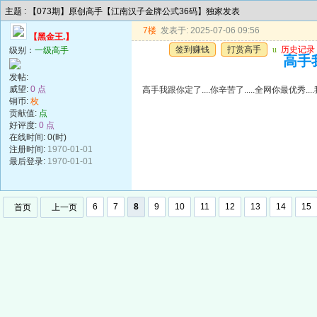
主题 : 【073期】原创高手【江南汉子金牌公式36码】独家发表
7楼
发表于: 2025-07-06 09:56
【黑金王.】
签到赚钱
打赏高手
u
历史记录
级别：
一级高手
高手我
发帖:
威望:
0 点
高手我跟你定了....你辛苦了.....全网你最优秀..
铜币:
枚
贡献值:
点
好评度:
0 点
在线时间: 0(时)
注册时间:
1970-01-01
最后登录:
1970-01-01
6
7
8
9
10
11
12
13
14
15
首页
上一页