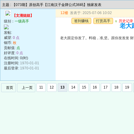
主题 : 【073期】原创高手【江南汉子金牌公式36码】独家发表
12楼
发表于: 2025-07-06 10:02
【文清姐姐】
签到赚钱
打赏高手
u
历史记录
级别：
一级高手
老大
发帖:
威望:
0 点
老大跟定你发了。料稳，准,坚。跟你发发发 财
铜币:
枚
贡献值:
点
好评度:
0 点
在线时间: 0(时)
注册时间:
1970-01-01
最后登录:
1970-01-01
11
12
13
14
15
16
17
18
19
首页
上一页