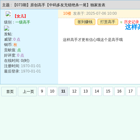
主题 : 【073期】原创高手【中码多友无错绝杀一尾】独家发表
10楼
发表于: 2025-07-06 10:00
【女儿】
签到赚钱
打赏高手
u
历史记录
级别：
一级高手
这样
发帖:
威望:
0 点
这样高手才更有信心哦这个是高手哦
铜币:
枚
贡献值:
点
好评度:
0 点
在线时间: 0(时)
注册时间:
1970-01-01
最后登录:
1970-01-01
9
10
11
12
13
14
15
16
17
首页
上一页