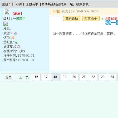
主题 : 【073期】原创高手【幼幼奶茶精品绝杀一尾】独家发表
17楼
发表于: 2026-07-07 16:54
【皮皮】
签到赚钱
打赏高手
u
历史记录
级别：
一级高手
我一
发帖:
威望:
0 点
我一路支持你．．．论坛有你至精彩，支持．
铜币:
枚
贡献值:
点
好评度:
0 点
在线时间: 0(时)
注册时间:
1970-01-01
最后登录:
1970-01-01
16
17
18
19
20
21
22
23
24
首页
上一页