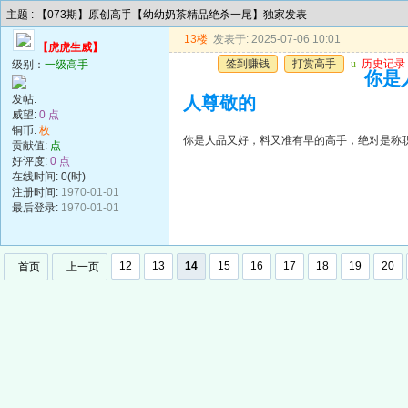
主题 : 【073期】原创高手【幼幼奶茶精品绝杀一尾】独家发表
13楼
发表于: 2025-07-06 10:01
【虎虎生威】
签到赚钱
打赏高手
u
历史记录
级别：
一级高手
你是
发帖:
人尊敬的
威望:
0 点
铜币:
枚
你是人品又好，料又准有早的高手，绝对是称
贡献值:
点
好评度:
0 点
在线时间: 0(时)
注册时间:
1970-01-01
最后登录:
1970-01-01
12
13
14
15
16
17
18
19
20
首页
上一页