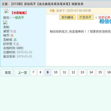
主题 : 【073期】原创高手【改头换面杀尾杀尾杀尾】独家发表
8楼
发表于: 2025-07-06 09:58
【冷面银狐】
签到赚钱
打赏高手
u
历史记录
级别：
一级高手
相信你
发帖:
威望:
0 点
相信你的实力, 你是最棒的！！我要把你顶得高高的..
铜币:
枚
贡献值:
点
好评度:
0 点
在线时间: 0(时)
注册时间:
1970-01-01
最后登录:
1970-01-01
7
8
9
10
11
12
13
14
15
16
首页
上一页