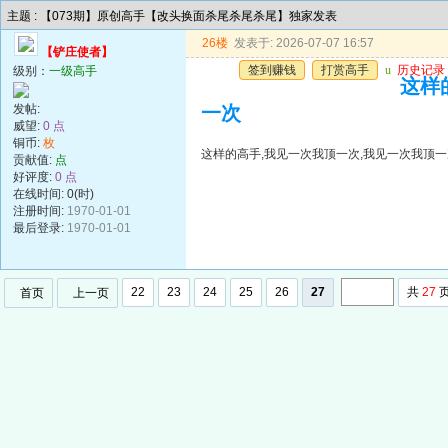
主题 : 【073期】原创高手【改头换面杀尾杀尾杀尾】独家发表
26楼
发表于: 2026-07-07 16:57
【铲庄使者】
签到赚钱
打赏高手
u
历史记录
级别：
一级高手
这样
发帖:
一次
威望:
0 点
铜币:
枚
这样的高手,我见一次我顶一次,我见一次我顶一
贡献值:
点
好评度:
0 点
在线时间: 0(时)
注册时间:
1970-01-01
最后登录:
1970-01-01
22
23
24
25
26
27
共
27
首页
上一页