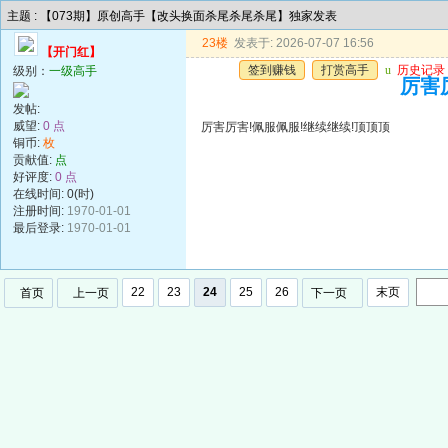
主题 : 【073期】原创高手【改头换面杀尾杀尾杀尾】独家发表
23楼
发表于: 2026-07-07 16:56
【开门红】
签到赚钱
打赏高手
u
历史记录
级别：
一级高手
厉害
发帖:
威望:
0 点
厉害厉害!佩服佩服!继续继续!顶顶顶
铜币:
枚
贡献值:
点
好评度:
0 点
在线时间: 0(时)
注册时间:
1970-01-01
最后登录:
1970-01-01
22
23
24
25
26
末页
首页
上一页
下一页