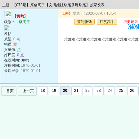
主题 : 【073期】原创高手【文清姐姐杀尾杀尾杀尾】独家发表
19楼
发表于: 2026-07-07 16:54
【黄鹤】
签到赚钱
打赏高手
u
历史记录
级别：
一级高手
准准
发帖:
威望:
0 点
准准准准准准准准准准准准准准准准准准准准
铜币:
枚
贡献值:
点
好评度:
0 点
在线时间: 0(时)
注册时间:
1970-01-01
最后登录:
1970-01-01
18
19
20
21
22
23
24
25
26
首页
上一页