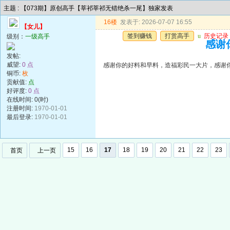
主题 : 【073期】原创高手【莘祁莘祁无错绝杀一尾】独家发表
16楼
发表于: 2026-07-07 16:55
【女儿】
签到赚钱
打赏高手
u
历史记录
级别：
一级高手
感谢
发帖:
威望:
0 点
感谢你的好料和早料，造福彩民一大片，感谢
铜币:
枚
贡献值:
点
好评度:
0 点
在线时间: 0(时)
注册时间:
1970-01-01
最后登录:
1970-01-01
15
16
17
18
19
20
21
22
23
首页
上一页