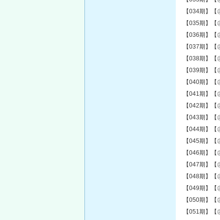
【034期】【
【035期】【
【036期】【
【037期】【
【038期】【
【039期】【
【040期】【
【041期】【
【042期】【
【043期】【
【044期】【
【045期】【
【046期】【
【047期】【
【048期】【
【049期】【
【050期】【
【051期】【