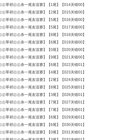
㊣㊣莘祁㊣㊣杀一尾友谊赛】【1尾】【014关错00】
㊣㊣莘祁㊣㊣杀一尾友谊赛】【2尾】【015关错00】
㊣㊣莘祁㊣㊣杀一尾友谊赛】【5尾】【016关错00】
㊣㊣莘祁㊣㊣杀一尾友谊赛】【5尾】【017关错00】
㊣㊣莘祁㊣㊣杀一尾友谊赛】【8尾】【018关错00】
㊣㊣莘祁㊣㊣杀一尾友谊赛】【6尾】【019关错00】
㊣㊣莘祁㊣㊣杀一尾友谊赛】【0尾】【020关错00】
㊣㊣莘祁㊣㊣杀一尾友谊赛】【9尾】【021关错00】
㊣㊣莘祁㊣㊣杀一尾友谊赛】【6尾】【022关错01】
㊣㊣莘祁㊣㊣杀一尾友谊赛】【4尾】【023关错01】
㊣㊣莘祁㊣㊣杀一尾友谊赛】【2尾】【024关错01】
㊣㊣莘祁㊣㊣杀一尾友谊赛】【8尾】【025关错01】
㊣㊣莘祁㊣㊣杀一尾友谊赛】【3尾】【026关错01】
㊣㊣莘祁㊣㊣杀一尾友谊赛】【7尾】【027关错01】
㊣㊣莘祁㊣㊣杀一尾友谊赛】【7尾】【028关错01】
㊣㊣莘祁㊣㊣杀一尾友谊赛】【6尾】【029关错01】
㊣㊣莘祁㊣㊣杀一尾友谊赛】【6尾】【030关错01】
㊣㊣莘祁㊣㊣杀一尾友谊赛】【0尾】【031关错01】
㊣㊣莘祁㊣㊣杀一尾友谊赛】【3尾】【032关错01】