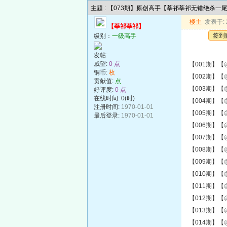
主题 : 【073期】原创高手【莘祁莘祁无错绝杀一
楼主
发表于: 2
【莘祁莘祁】
签到
级别：
一级高手
发帖:
威望:
0 点
【001期】【
铜币:
枚
【002期】【
贡献值:
点
【003期】【
好评度:
0 点
在线时间: 0(时)
【004期】【
注册时间:
1970-01-01
【005期】【
最后登录:
1970-01-01
【006期】【
【007期】【
【008期】【
【009期】【
【010期】【
【011期】【
【012期】【
【013期】【
【014期】【