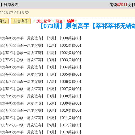
尾】独家发表
阅读
62941
次 |
026-07-07 16:52
赚钱
打赏高手
u
历史记录
u
回复
u
编辑
u
【073期】原创高手【莘祁莘祁无错
㊣㊣莘祁㊣㊣杀一尾友谊赛】【4尾】【000关错00】
㊣㊣莘祁㊣㊣杀一尾友谊赛】【1尾】【001关错00】
㊣㊣莘祁㊣㊣杀一尾友谊赛】【4尾】【002关错00】
㊣㊣莘祁㊣㊣杀一尾友谊赛】【3尾】【003关错00】
㊣㊣莘祁㊣㊣杀一尾友谊赛】【8尾】【004关错00】
㊣㊣莘祁㊣㊣杀一尾友谊赛】【4尾】【005关错00】
㊣㊣莘祁㊣㊣杀一尾友谊赛】【7尾】【006关错00】
㊣㊣莘祁㊣㊣杀一尾友谊赛】【4尾】【007关错00】
㊣㊣莘祁㊣㊣杀一尾友谊赛】【0尾】【008关错00】
㊣㊣莘祁㊣㊣杀一尾友谊赛】【5尾】【009关错00】
㊣㊣莘祁㊣㊣杀一尾友谊赛】【9尾】【010关错00】
㊣㊣莘祁㊣㊣杀一尾友谊赛】【4尾】【011关错00】
㊣㊣莘祁㊣㊣杀一尾友谊赛】【5尾】【012关错00】
㊣㊣莘祁㊣㊣杀一尾友谊赛】【8尾】【013关错00】