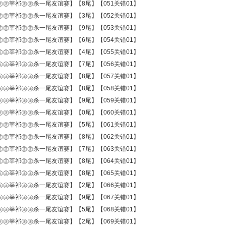
㊣㊣莘祁㊣㊣杀一尾友谊赛】【8尾】【051关错01】
㊣㊣莘祁㊣㊣杀一尾友谊赛】【3尾】【052关错01】
㊣㊣莘祁㊣㊣杀一尾友谊赛】【9尾】【053关错01】
㊣㊣莘祁㊣㊣杀一尾友谊赛】【6尾】【054关错01】
㊣㊣莘祁㊣㊣杀一尾友谊赛】【4尾】【055关错01】
㊣㊣莘祁㊣㊣杀一尾友谊赛】【7尾】【056关错01】
㊣㊣莘祁㊣㊣杀一尾友谊赛】【8尾】【057关错01】
㊣㊣莘祁㊣㊣杀一尾友谊赛】【8尾】【058关错01】
㊣㊣莘祁㊣㊣杀一尾友谊赛】【9尾】【059关错01】
㊣㊣莘祁㊣㊣杀一尾友谊赛】【0尾】【060关错01】
㊣㊣莘祁㊣㊣杀一尾友谊赛】【5尾】【061关错01】
㊣㊣莘祁㊣㊣杀一尾友谊赛】【8尾】【062关错01】
㊣㊣莘祁㊣㊣杀一尾友谊赛】【7尾】【063关错01】
㊣㊣莘祁㊣㊣杀一尾友谊赛】【8尾】【064关错01】
㊣㊣莘祁㊣㊣杀一尾友谊赛】【8尾】【065关错01】
㊣㊣莘祁㊣㊣杀一尾友谊赛】【2尾】【066关错01】
㊣㊣莘祁㊣㊣杀一尾友谊赛】【9尾】【067关错01】
㊣㊣莘祁㊣㊣杀一尾友谊赛】【5尾】【068关错01】
㊣㊣莘祁㊣㊣杀一尾友谊赛】【2尾】【069关错01】