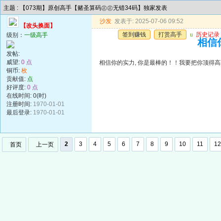
主题 : 【073期】原创高手【赌圣算码㊣㊣无错34码】独家发表
沙发
发表于: 2025-07-06 09:52
【改头换面】
签到赚钱
打赏高手
u
历史记录
级别：
一级高手
相信
发帖:
威望:
0 点
相信你的实力, 你是最棒的！！我要把你顶得高
铜币:
枚
贡献值:
点
好评度:
0 点
在线时间: 0(时)
注册时间:
1970-01-01
最后登录:
1970-01-01
2
3
4
5
6
7
8
9
10
11
12
首页
上一页