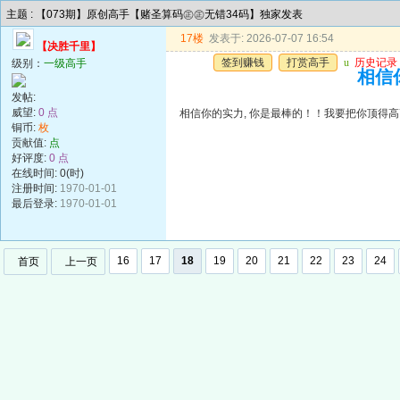
主题 : 【073期】原创高手【赌圣算码㊣㊣无错34码】独家发表
17楼
发表于: 2026-07-07 16:54
【决胜千里】
签到赚钱
打赏高手
u
历史记录
级别：
一级高手
相信你
发帖:
威望:
0 点
相信你的实力, 你是最棒的！！我要把你顶得高高的..
铜币:
枚
贡献值:
点
好评度:
0 点
在线时间: 0(时)
注册时间:
1970-01-01
最后登录:
1970-01-01
16
17
18
19
20
21
22
23
24
首页
上一页