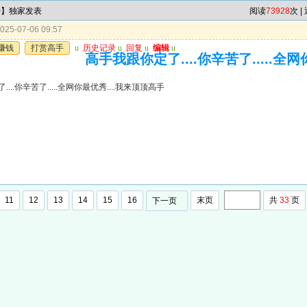
特】独家发表
阅读
73928
次 |
25-07-06 09:57
赚钱
打赏高手
u
历史记录
u
回复
u
编辑
u
高手我跟你定了....你辛苦了.....全
...你辛苦了.....全网你最优秀....我来顶顶高手
11
12
13
14
15
16
末页
共
33
页
下一页