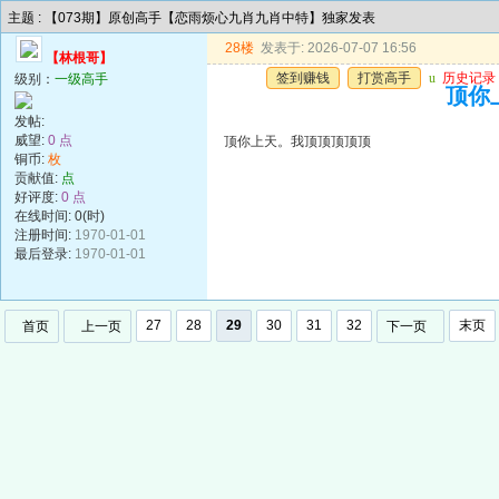
主题 : 【073期】原创高手【恋雨烦心九肖九肖中特】独家发表
28楼
发表于: 2026-07-07 16:56
【林根哥】
签到赚钱
打赏高手
u
历史记录
级别：
一级高手
顶你
发帖:
威望:
0 点
顶你上天。我顶顶顶顶顶
铜币:
枚
贡献值:
点
好评度:
0 点
在线时间: 0(时)
注册时间:
1970-01-01
最后登录:
1970-01-01
27
28
29
30
31
32
末页
首页
上一页
下一页