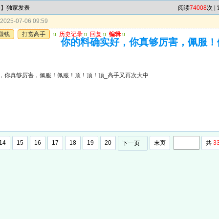
特】独家发表
阅读
74008
次 |
025-07-06 09:59
赚钱
打赏高手
u
历史记录
u
回复
u
编辑
u
你的料确实好，你真够厉害，佩服！
，你真够厉害，佩服！佩服！顶！顶！顶_高手又再次大中
14
15
16
17
18
19
20
末页
共
3
下一页