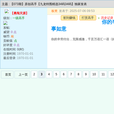
主题 : 【073期】原创高手【九龙特围精选34码34码】独家发表
板凳
发表于: 2025-07-06 09:53
【勇闯天涯】
签到赚钱
打赏高手
u
历史记录
级别：
一级高手
你的
发帖:
事如意
威望:
0 点
铜币:
枚
你的辛劳付出，无限感激，千言万语汇一语《
贡献值:
点
好评度:
0 点
在线时间: 0(时)
注册时间:
1970-01-01
最后登录:
1970-01-01
2
3
4
5
6
7
8
9
10
11
12
首页
上一页