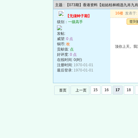
主题 : 【073期】香港资料【姑姑桂林精选九肖九
16楼
发表于: 2
【无须钟子期】
签到
级别：
一级高手
发帖:
威望:
0 点
铜币:
枚
顶你上天。我
贡献值:
点
好评度:
0 点
在线时间: 0(时)
注册时间:
1970-01-01
最后登录:
1970-01-01
15
16
17
18
首页
上一页