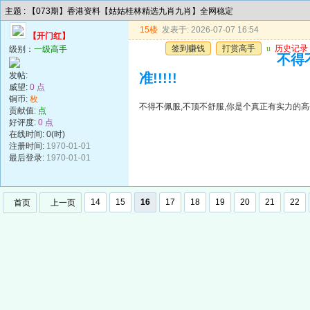
主题 : 【073期】香港资料【姑姑桂林精选九肖九肖】全网稳定
15楼
发表于: 2026-07-07 16:54
【开门红】
签到赚钱
打赏高手
u
历史记录
级别：
一级高手
不得
发帖:
准!!!!!
威望:
0 点
铜币:
枚
不得不佩服,不顶不舒服,你是个真正有实力的高手,
贡献值:
点
好评度:
0 点
在线时间: 0(时)
注册时间:
1970-01-01
最后登录:
1970-01-01
14
15
16
17
18
19
20
21
22
首页
上一页