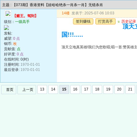
主题 : 【073期】香港资料【娃哈哈绝杀一肖杀一肖】无错杀肖
14楼
发表于: 2025-07-06 10:03
【赌王。驾到】
签到赚钱
打赏高手
u
历史记录
级别：
一级高手
顶天
发帖:
国!!!.....
威望:
0 点
铜币:
枚
顶天立地真英雄!我们为您歌唱;唱一首:赞英雄主义歌遍
贡献值:
点
好评度:
0 点
在线时间: 0(时)
注册时间:
1970-01-01
最后登录:
1970-01-01
13
14
15
16
17
18
19
20
21
首页
上一页