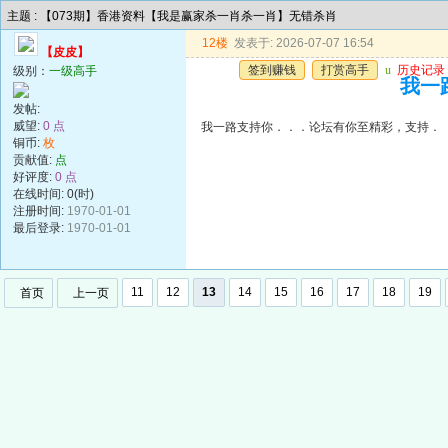
主题 : 【073期】香港资料【我是赢家杀一肖杀一肖】无错杀肖
12楼
发表于: 2026-07-07 16:54
【皮皮】
签到赚钱
打赏高手
u
历史记录
级别：
一级高手
我一
发帖:
威望:
0 点
我一路支持你．．．论坛有你至精彩，支持．
铜币:
枚
贡献值:
点
好评度:
0 点
在线时间: 0(时)
注册时间:
1970-01-01
最后登录:
1970-01-01
11
12
13
14
15
16
17
18
19
首页
上一页