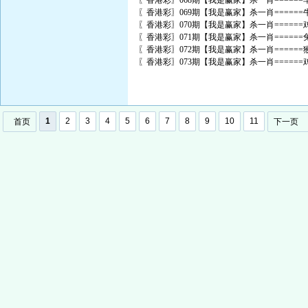
〖香港彩〗068期【我是赢家】杀一肖======羊
〖香港彩〗069期【我是赢家】杀一肖======牛
〖香港彩〗070期【我是赢家】杀一肖======鸡
〖香港彩〗071期【我是赢家】杀一肖======兔
〖香港彩〗072期【我是赢家】杀一肖======猴
〖香港彩〗073期【我是赢家】杀一肖======鸡
1
2
3
4
5
6
7
8
9
10
11
首页
下一页