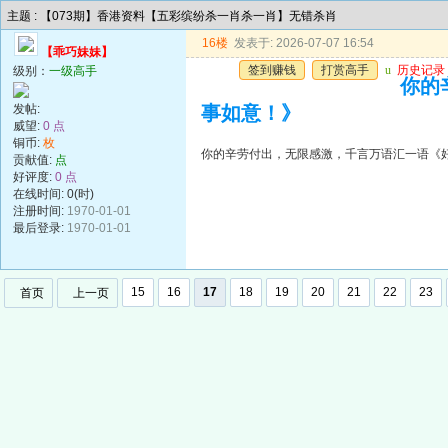
主题 : 【073期】香港资料【五彩缤纷杀一肖杀一肖】无错杀肖
16楼
发表于: 2026-07-07 16:54
【乖巧妹妹】
签到赚钱
打赏高手
u
历史记录
级别：
一级高手
你的
发帖:
事如意！》
威望:
0 点
铜币:
枚
你的辛劳付出，无限感激，千言万语汇一语《
贡献值:
点
好评度:
0 点
在线时间: 0(时)
注册时间:
1970-01-01
最后登录:
1970-01-01
15
16
17
18
19
20
21
22
23
首页
上一页