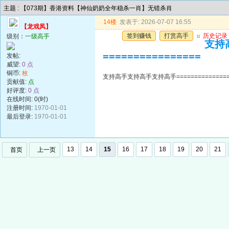
主题 : 【073期】香港资料【神仙奶奶全年稳杀一肖】无错杀肖
14楼
发表于: 2026-07-07 16:55
【龙戏凤】
签到赚钱
打赏高手
u
历史记录
级别：
一级高手
支持高
================
发帖:
威望:
0 点
铜币:
枚
支持高手支持高手支持高手=================
贡献值:
点
好评度:
0 点
在线时间: 0(时)
注册时间:
1970-01-01
最后登录:
1970-01-01
13
14
15
16
17
18
19
20
21
首页
上一页