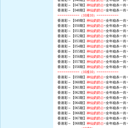
香港彩～【046期】
神仙奶奶㊣
<全年稳杀一肖
香港彩～【047期】
神仙奶奶㊣
<全年稳杀一肖
香港彩～【048期】
神仙奶奶㊣
<全年稳杀一肖
===========（10准10）===========
香港彩～【049期】
神仙奶奶㊣
<全年稳杀一肖
香港彩～【050期】
神仙奶奶㊣
<全年稳杀一肖
香港彩～【051期】
神仙奶奶㊣
<全年稳杀一肖
香港彩～【052期】
神仙奶奶㊣
<全年稳杀一肖
香港彩～【053期】
神仙奶奶㊣
<全年稳杀一肖
香港彩～【054期】
神仙奶奶㊣
<全年稳杀一肖
香港彩～【055期】
神仙奶奶㊣
<全年稳杀一肖
香港彩～【056期】
神仙奶奶㊣
<全年稳杀一肖
香港彩～【057期】
神仙奶奶㊣
<全年稳杀一肖
香港彩～【058期】
神仙奶奶㊣
<全年稳杀一肖
===========（10准10）===========
香港彩～【059期】
神仙奶奶㊣
<全年稳杀一肖
香港彩～【060期】
神仙奶奶㊣
<全年稳杀一肖
香港彩～【061期】
神仙奶奶㊣
<全年稳杀一肖
香港彩～【062期】
神仙奶奶㊣
<全年稳杀一肖
香港彩～【063期】
神仙奶奶㊣
<全年稳杀一肖
香港彩～【064期】
神仙奶奶㊣
<全年稳杀一肖
香港彩～【065期】
神仙奶奶㊣
<全年稳杀一肖
香港彩～【066期】
神仙奶奶㊣
<全年稳杀一肖
香港彩～【067期】
神仙奶奶㊣
<全年稳杀一肖
香港彩～【068期】
神仙奶奶㊣
<全年稳杀一肖