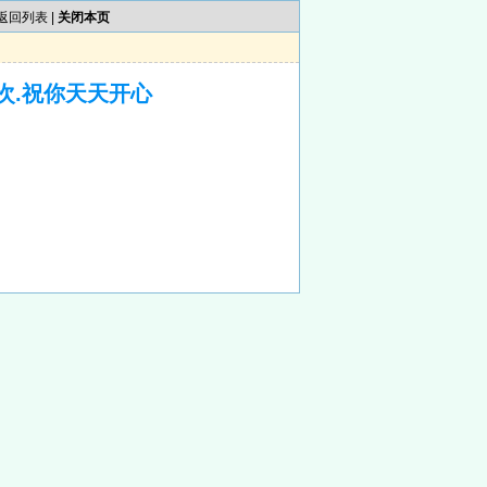
返回列表
|
关闭本页
次.祝你天天开心