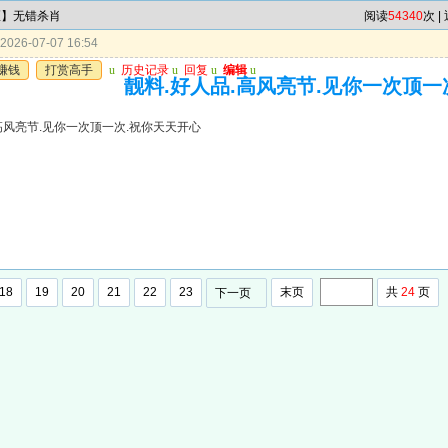
区】无错杀肖
阅读
54340
次 |
026-07-07 16:54
赚钱
打赏高手
u
历史记录
u
回复
u
编辑
u
靓料.好人品.高风亮节.见你一次顶一
高风亮节.见你一次顶一次.祝你天天开心
18
19
20
21
22
23
末页
共
24
页
下一页