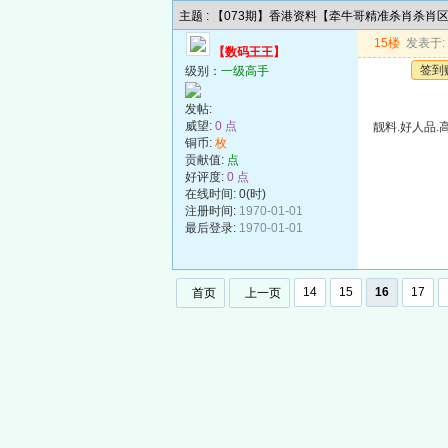
主题 : 【073期】香港资料【牵牛哥精准杀肖杀肖
15楼
发表于: 2
【数码王王】
签到
级别：
一级高手
发帖:
威望:
0 点
靓料.好人品.
铜币:
枚
贡献值:
点
好评度:
0 点
在线时间: 0(时)
注册时间:
1970-01-01
最后登录:
1970-01-01
14
15
16
17
首页
上一页