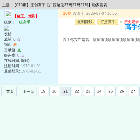
主题 : 【073期】原创高手【广西赌鬼37码37码37码】独家发表
20楼
发表于: 2026-07-07 16:55
【赌王。驾到】
签到赚钱
打赏高手
u
历史记录
级别：
一级高手
高手
发帖:
威望:
0 点
高手你实在是高。顶顶顶顶顶顶顶顶顶顶顶顶
铜币:
枚
贡献值:
点
好评度:
0 点
在线时间: 0(时)
注册时间:
1970-01-01
最后登录:
1970-01-01
19
20
21
22
23
24
25
26
27
首页
上一页