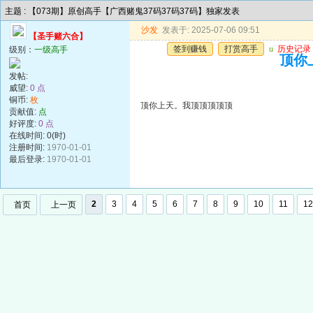
主题 : 【073期】原创高手【广西赌鬼37码37码37码】独家发表
沙发
发表于: 2025-07-06 09:51
【圣手赌六合】
签到赚钱
打赏高手
u
历史记录
级别：
一级高手
顶你
发帖:
威望:
0 点
铜币:
枚
顶你上天。我顶顶顶顶顶
贡献值:
点
好评度:
0 点
在线时间: 0(时)
注册时间:
1970-01-01
最后登录:
1970-01-01
2
3
4
5
6
7
8
9
10
11
12
首页
上一页