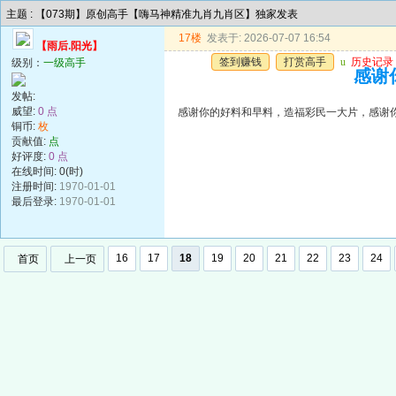
主题 : 【073期】原创高手【嗨马神精准九肖九肖区】独家发表
17楼
发表于: 2026-07-07 16:54
【雨后.阳光】
签到赚钱
打赏高手
u
历史记录
级别：
一级高手
感谢
发帖:
威望:
0 点
感谢你的好料和早料，造福彩民一大片，感谢
铜币:
枚
贡献值:
点
好评度:
0 点
在线时间: 0(时)
注册时间:
1970-01-01
最后登录:
1970-01-01
16
17
18
19
20
21
22
23
24
首页
上一页