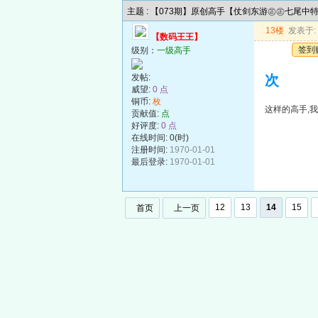
主题 : 【073期】原创高手【仗剑东游㊣㊣七尾中
13楼
发表于: 2
【数码王王】
签到
级别：
一级高手
发帖:
次
威望:
0 点
铜币:
枚
这样的高手,
贡献值:
点
好评度:
0 点
在线时间: 0(时)
注册时间:
1970-01-01
最后登录:
1970-01-01
12
13
14
15
首页
上一页