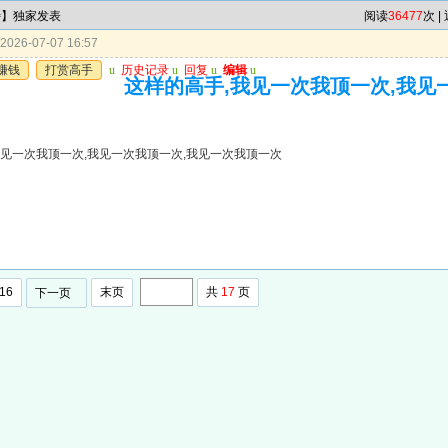
特】独家发表
阅读
36477
次 |
026-07-07 16:57
赚钱
打赏高手
u
历史记录
u
回复
u
编辑
u
这样的高手,我见一次我顶一次,我见
我见一次我顶一次,我见一次我顶一次,我见一次我顶一次
16
末页
共
17
页
下一页