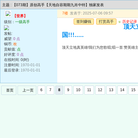
主题 : 【073期】原创高手【天地自容期期九肖中特】独家发表
7楼
发表于: 2025-07-06 09:57
【世界】
签到赚钱
打赏高手
u
历史记录
级别：
一级高手
顶天
发帖:
国!!!.....
威望:
0 点
铜币:
枚
顶天立地真英雄!我们为您歌唱;唱一首:赞英雄主义歌遍
贡献值:
点
好评度:
0 点
在线时间: 0(时)
注册时间:
1970-01-01
最后登录:
1970-01-01
6
7
8
9
10
11
12
13
14
15
首页
上一页