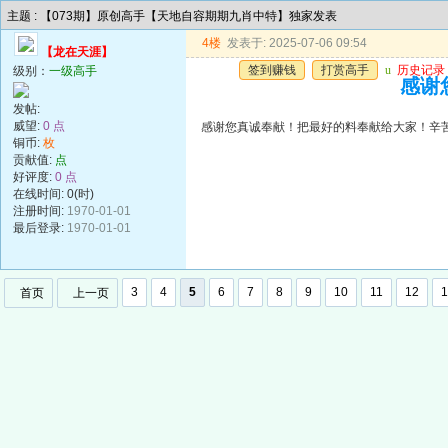
主题 : 【073期】原创高手【天地自容期期九肖中特】独家发表
4楼
发表于: 2025-07-06 09:54
【龙在天涯】
签到赚钱
打赏高手
u
历史记录
级别：
一级高手
感谢
发帖:
威望:
0 点
感谢您真诚奉献！把最好的料奉献给大家！辛
铜币:
枚
贡献值:
点
好评度:
0 点
在线时间: 0(时)
注册时间:
1970-01-01
最后登录:
1970-01-01
3
4
5
6
7
8
9
10
11
12
1
首页
上一页