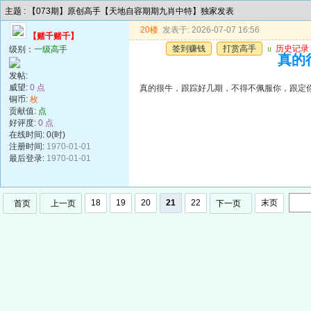
主题 : 【073期】原创高手【天地自容期期九肖中特】独家发表
20楼
发表于: 2026-07-07 16:56
【赌千赌千】
签到赚钱
打赏高手
u
历史记录
级别：
一级高手
真的
发帖:
威望:
0 点
真的很牛，跟踪好几期，不得不佩服你，跟定
铜币:
枚
贡献值:
点
好评度:
0 点
在线时间: 0(时)
注册时间:
1970-01-01
最后登录:
1970-01-01
18
19
20
21
22
末页
首页
上一页
下一页