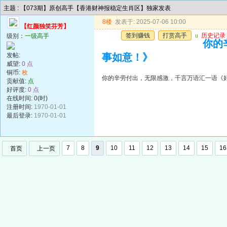
主题 : 【073期】原创高手【香港财神报稳定生肖区】独家发表
8楼
发表于: 2025-07-06 10:00
【红颜独笑芬芳】
签到赚钱
打赏高手
u
历史记录
级别：
一级高手
你的
发帖:
事如意！》
威望:
0 点
铜币:
枚
你的辛劳付出，无限感激，千言万语汇一语《
贡献值:
点
好评度:
0 点
在线时间: 0(时)
注册时间:
1970-01-01
最后登录:
1970-01-01
7
8
9
10
11
12
13
14
15
16
首页
上一页