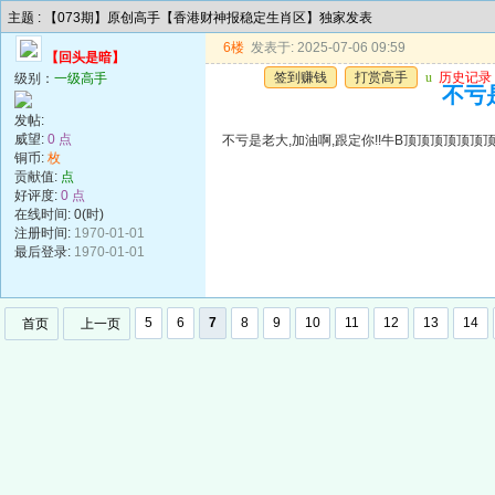
主题 : 【073期】原创高手【香港财神报稳定生肖区】独家发表
6楼
发表于: 2025-07-06 09:59
【回头是暗】
签到赚钱
打赏高手
u
历史记录
级别：
一级高手
不亏
发帖:
威望:
0 点
不亏是老大,加油啊,跟定你!!牛B顶顶顶顶顶顶
铜币:
枚
贡献值:
点
好评度:
0 点
在线时间: 0(时)
注册时间:
1970-01-01
最后登录:
1970-01-01
5
6
7
8
9
10
11
12
13
14
首页
上一页