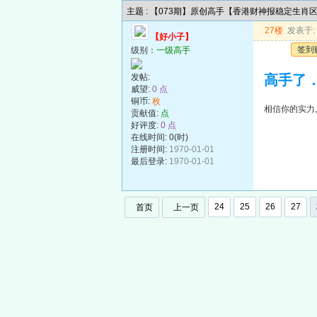
主题 : 【073期】原创高手【香港财神报稳定生肖
27楼
发表于: 2
【好小子】
签到
级别：
一级高手
发帖:
高手了
威望:
0 点
铜币:
枚
相信你的实力
贡献值:
点
好评度:
0 点
在线时间: 0(时)
注册时间:
1970-01-01
最后登录:
1970-01-01
24
25
26
27
首页
上一页