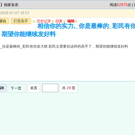
区】独家发表
阅读
62975
次 |
026-07-07 16:57
赚钱
打赏高手
u
历史记录
u
回复
u
编辑
u
相信你的实力,_你是最棒的_彩民有
．期望你能继续发好料
,_你是最棒的_彩民有你发大财.彩民太需要你这样的高手了．期望你能继续发好料
28
末页
共
29
页
下一页