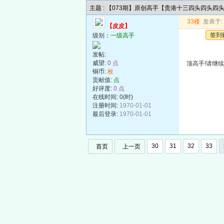
主题 : 【073期】原创高手【贵港十三四头四头四
33楼
发表于: 2
【皮皮】
签到
级别：
一级高手
发帖:
威望:
0 点
顶高手!请继续发
铜币:
枚
贡献值:
点
好评度:
0 点
在线时间: 0(时)
注册时间:
1970-01-01
最后登录:
1970-01-01
30
31
32
33
首页
上一页