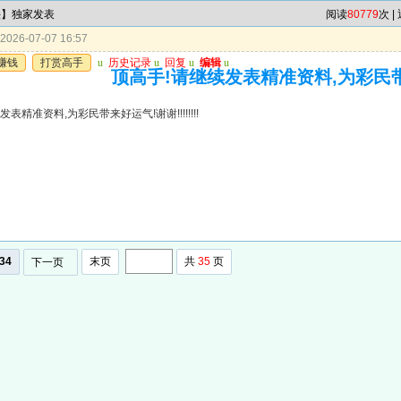
头】独家发表
阅读
80779
次 |
026-07-07 16:57
赚钱
打赏高手
u
历史记录
u
回复
u
编辑
u
顶高手!请继续发表精准资料,为彩民带来好
表精准资料,为彩民带来好运气!谢谢!!!!!!!!
34
末页
共
35
页
下一页