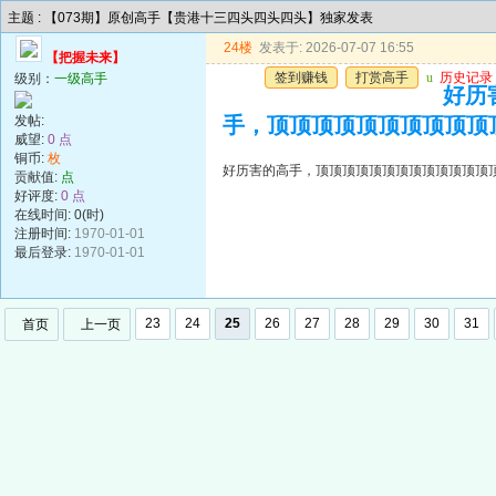
主题 : 【073期】原创高手【贵港十三四头四头四头】独家发表
24楼
发表于: 2026-07-07 16:55
【把握未来】
签到赚钱
打赏高手
u
历史记录
级别：
一级高手
好历
发帖:
手，顶顶顶顶顶顶顶顶顶顶
威望:
0 点
铜币:
枚
好历害的高手，顶顶顶顶顶顶顶顶顶顶顶顶顶
贡献值:
点
好评度:
0 点
在线时间: 0(时)
注册时间:
1970-01-01
最后登录:
1970-01-01
23
24
25
26
27
28
29
30
31
首页
上一页