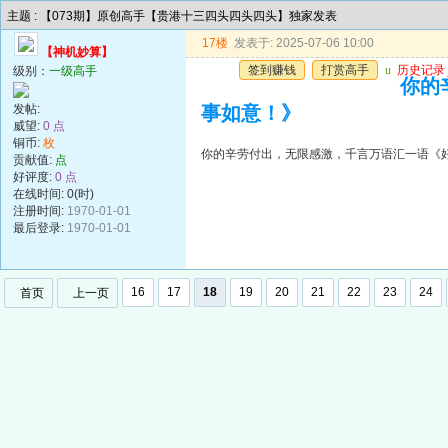
主题 : 【073期】原创高手【贵港十三四头四头四头】独家发表
17楼
发表于: 2025-07-06 10:00
【神机妙算】
签到赚钱
打赏高手
u
历史记录
级别：
一级高手
你的
发帖:
事如意！》
威望:
0 点
铜币:
枚
你的辛劳付出，无限感激，千言万语汇一语《
贡献值:
点
好评度:
0 点
在线时间: 0(时)
注册时间:
1970-01-01
最后登录:
1970-01-01
16
17
18
19
20
21
22
23
24
首页
上一页