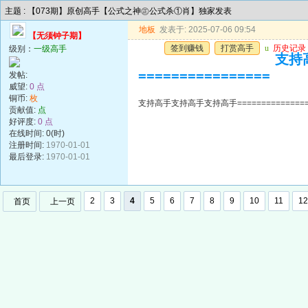
主题 : 【073期】原创高手【公式之神㊣公式杀①肖】独家发表
地板
发表于: 2025-07-06 09:54
【无须钟子期】
签到赚钱
打赏高手
u
历史记录
级别：
一级高手
支持高
================
发帖:
威望:
0 点
铜币:
枚
支持高手支持高手支持高手=================
贡献值:
点
好评度:
0 点
在线时间: 0(时)
注册时间:
1970-01-01
最后登录:
1970-01-01
2
3
4
5
6
7
8
9
10
11
12
首页
上一页