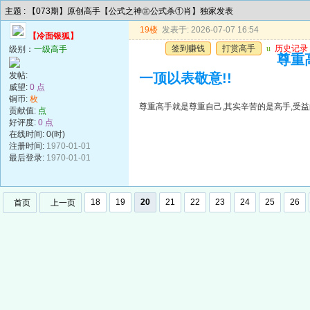
主题 : 【073期】原创高手【公式之神㊣公式杀①肖】独家发表
19楼
发表于: 2026-07-07 16:54
【冷面银狐】
签到赚钱
打赏高手
u
历史记录
级别：
一级高手
尊重
发帖:
一顶以表敬意!!
威望:
0 点
铜币:
枚
尊重高手就是尊重自己,其实辛苦的是高手,受益
贡献值:
点
好评度:
0 点
在线时间: 0(时)
注册时间:
1970-01-01
最后登录:
1970-01-01
18
19
20
21
22
23
24
25
26
首页
上一页