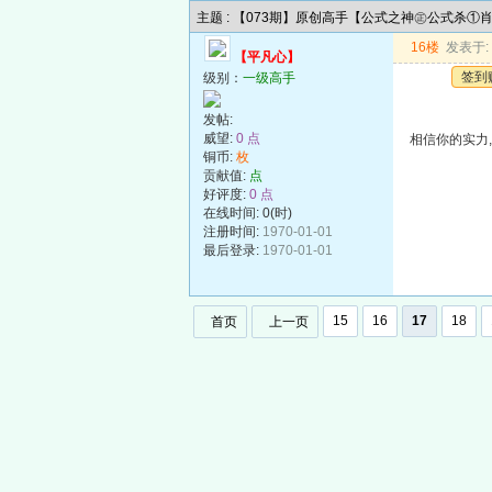
主题 : 【073期】原创高手【公式之神㊣公式杀①
16楼
发表于: 2
【平凡心】
签到
级别：
一级高手
发帖:
威望:
0 点
相信你的实力,
铜币:
枚
贡献值:
点
好评度:
0 点
在线时间: 0(时)
注册时间:
1970-01-01
最后登录:
1970-01-01
15
16
17
18
首页
上一页