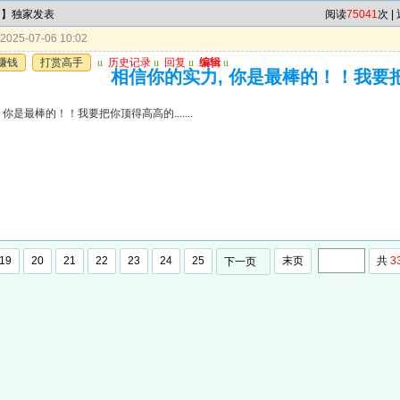
肖】独家发表
阅读
75041
次 |
025-07-06 10:02
赚钱
打赏高手
u
历史记录
u
回复
u
编辑
u
相信你的实力, 你是最棒的！！我要把你顶
 你是最棒的！！我要把你顶得高高的.......
19
20
21
22
23
24
25
末页
共
3
下一页