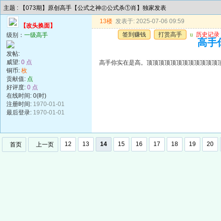
主题 : 【073期】原创高手【公式之神㊣公式杀①肖】独家发表
13楼
发表于: 2025-07-06 09:59
【改头换面】
签到赚钱
打赏高手
u
历史记录
级别：
一级高手
高手
发帖:
威望:
0 点
高手你实在是高。顶顶顶顶顶顶顶顶顶顶顶顶
铜币:
枚
贡献值:
点
好评度:
0 点
在线时间: 0(时)
注册时间:
1970-01-01
最后登录:
1970-01-01
12
13
14
15
16
17
18
19
20
首页
上一页