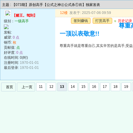
主题 : 【073期】原创高手【公式之神㊣公式杀①肖】独家发表
12楼
发表于: 2025-07-06 09:59
【赌王。驾到】
签到赚钱
打赏高手
u
历史记录
级别：
一级高手
尊重
发帖:
一顶以表敬意!!
威望:
0 点
铜币:
枚
尊重高手就是尊重自己,其实辛苦的是高手,受益
贡献值:
点
好评度:
0 点
在线时间: 0(时)
注册时间:
1970-01-01
最后登录:
1970-01-01
11
12
13
14
15
16
17
18
19
首页
上一页