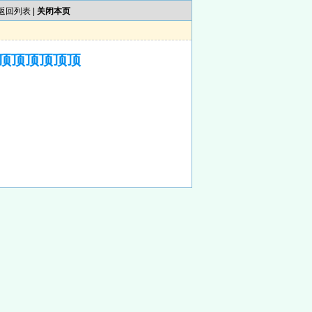
返回列表
|
关闭本页
顶顶顶顶顶顶顶