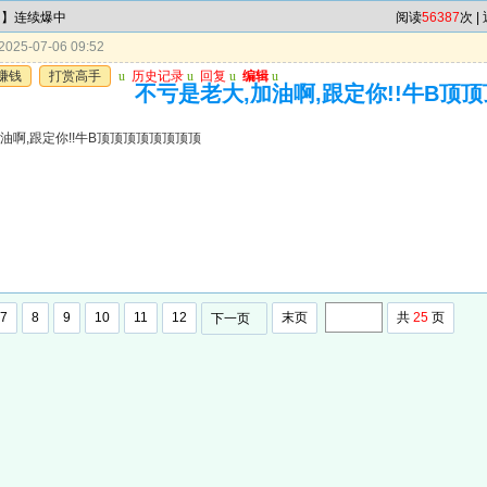
肖】连续爆中
阅读
56387
次 |
025-07-06 09:52
赚钱
打赏高手
u
历史记录
u
回复
u
编辑
u
不亏是老大,加油啊,跟定你!!牛B顶
油啊,跟定你!!牛B顶顶顶顶顶顶顶顶
7
8
9
10
11
12
末页
共
25
页
下一页