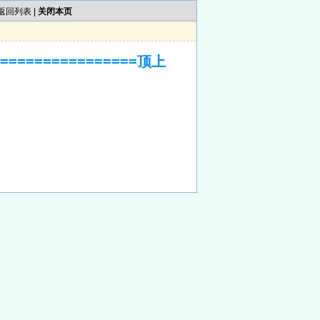
返回列表
|
关闭本页
==============顶上