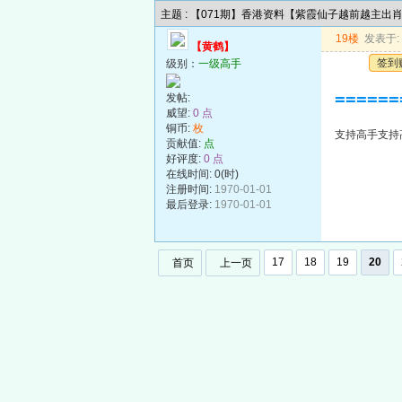
主题 : 【071期】香港资料【紫霞仙子越前越主出
19楼
发表于: 2
【黄鹤】
签到
级别：
一级高手
======
发帖:
威望:
0 点
铜币:
枚
支持高手支持高手支
贡献值:
点
好评度:
0 点
在线时间: 0(时)
注册时间:
1970-01-01
最后登录:
1970-01-01
17
18
19
20
首页
上一页