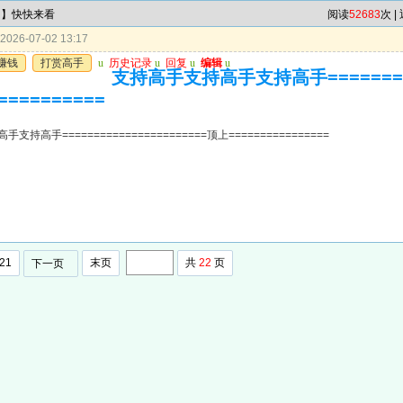
肖】快快来看
阅读
52683
次 |
026-07-02 13:17
赚钱
打赏高手
u
历史记录
u
回复
u
编辑
u
支持高手支持高手支持高手=========
==========
持高手=======================顶上================
21
末页
共
22
页
下一页